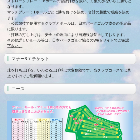
ストロークプレー：18ホールの合計打数を競い、打数の少ない順に勝ちと
なります。
マッチプレー：1ホールごとに勝ち負けを決め、合計の勝数で成績を決め
ます。
・公式競技で使用するクラブとボールは、日本パークゴルフ協会の認定品
に限ります。
・打球の打ち上げは、安全上の理由により当施設は禁止しております。
その他詳しいルール等は、
日本パークゴルフ協会のWeｂサイトでご確認
下さい。
マナー&エチケット
球を打ち上げる、いわゆる上げ球は大変危険です。当クラブコースでは禁
止ですのでご理解願います。
コース