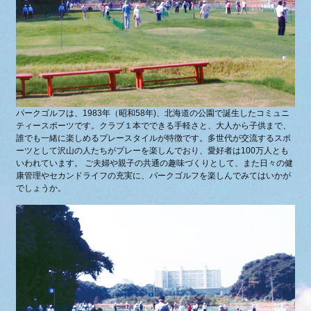
パークゴルフは、1983年（昭和58年)、北海道の公園で誕生したコミュニ
ティースポーツです。クラブ１本でできる手軽さと、大人から子供まで、
誰でも一緒に楽しめるプレースタイルが特徴です。多世代が交流するスポ
ーツとして沢山の人たちがプレーを楽しんでおり、愛好者は100万人とも
いわれています。 ご夫婦や親子の共通の趣味づくりとして、また日々の健
康管理やセカンドライフの充実に、パークゴルフを楽しんでみてはいかが
でしょうか。