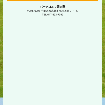
パークゴルフ習志野
〒275-0003 千葉県習志野市実籾本郷２７−１
TEL:047-473-7392