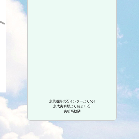
京葉道路武石インターより5分
京成実籾駅より徒歩15分
実籾高校隣